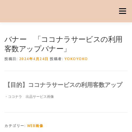
コ
ン
メニュー
テ
ン
ツ
へ
私について
サービス内容
制作実績
お問い合わせ
バナー 「ココナラサービスの利用
ス
キ
客数アップバナー」
ッ
プ
投稿日:
2024年4月24日
投稿者:
YOKOYOKO
【目的】ココナラサービスの利用客数アップ
・ココナラ 出品サービス画像
カテゴリー:
WEB画像