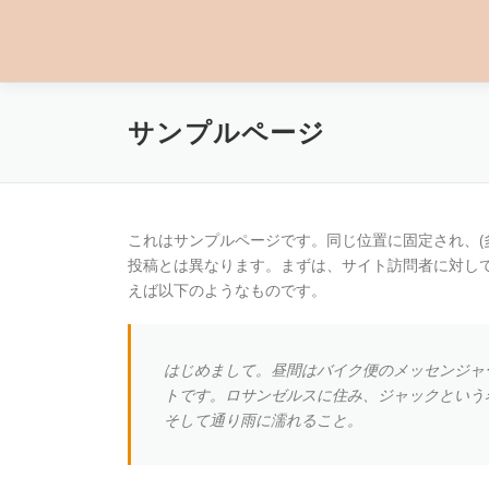
コ
ン
テ
ン
ツ
サンプルページ
へ
ス
キ
ッ
プ
これはサンプルページです。同じ位置に固定され、(
投稿とは異なります。まずは、サイト訪問者に対し
えば以下のようなものです。
はじめまして。昼間はバイク便のメッセンジャ
トです。ロサンゼルスに住み、ジャックという
そして通り雨に濡れること。