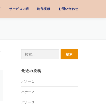
て
サービス内容
制作実績
お問い合わせ
検
グ
索:
と
最近の投稿
バナー１
バナー２
バナー３